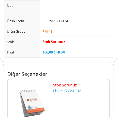
Not
Minimum 500 adette özel üretim
yapılmaktadır.
Ürün Kodu
SP-PM-18-17X24
Ürün Grubu
PM-18
Stok
Stok Sorunuz
Fiyat
166,00 ₺ +KDV
Diğer Seçenekler
Stok Sorunuz
Ebat: 17x24 CM