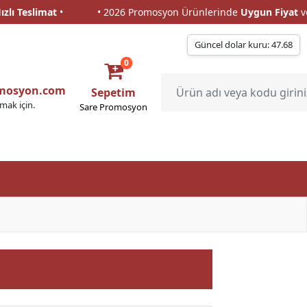
ı Teslimat
•
• 2026 Promosyon Ürünlerinde
Uygun Fiyat
ve
H
ı Teslimat
•
• 2026 Promosyon Ürünlerinde
Uygun Fiyat
ve
H
Güncel dolar kuru: 47.68
0
omosyon.com
Sepetim
lmak için.
Sare Promosyon