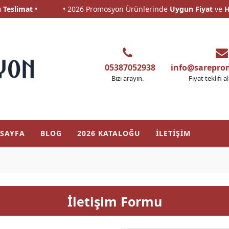
eslimat
•
• 2026 Promosyon Ürünlerinde
Uygun Fiyat
ve
Hızl
eslimat
•
• 2026 Promosyon Ürünlerinde
Uygun Fiyat
ve
Hızl
05387052938
info@sarepr
Bizi arayın.
Fiyat teklifi a
SAYFA
BLOG
2026 KATALOĞU
İLETİŞİM
İletişim Formu