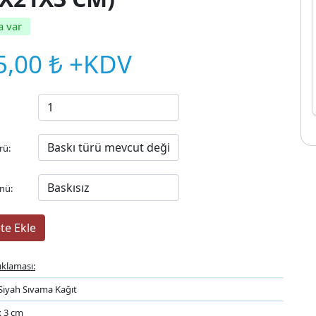
a var
5,00 ₺ +KDV
rü:
nü:
ıklaması:
Siyah Sıvama Kağıt
x 3 cm