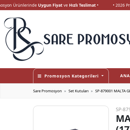
on Ürünlerinde
Uygun Fiyat
ve
Hızlı Teslimat
•
• 2026 Prom
on Ürünlerinde
Uygun Fiyat
ve
Hızlı Teslimat
•
• 2026 Prom
ANA
Promosyon Kategorileri
Sare Promosyon
Set Kutuları
SP-879001 MALTA G
SP-87
MA
(1