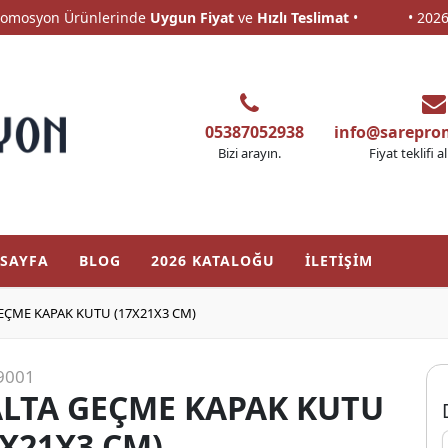
osyon Ürünlerinde
Uygun Fiyat
ve
Hızlı Teslimat
•
• 2026 Pr
osyon Ürünlerinde
Uygun Fiyat
ve
Hızlı Teslimat
•
• 2026 Pr
05387052938
info@sarepr
Bizi arayın.
Fiyat teklifi a
SAYFA
BLOG
2026 KATALOĞU
İLETİŞİM
EÇME KAPAK KUTU (17X21X3 CM)
9001
LTA GEÇME KAPAK KUTU
7X21X3 CM)