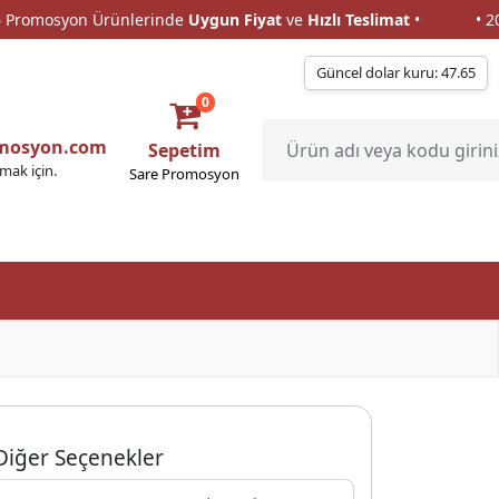
omosyon Ürünlerinde
Uygun Fiyat
ve
Hızlı Teslimat
•
• 2026
omosyon Ürünlerinde
Uygun Fiyat
ve
Hızlı Teslimat
•
• 2026
Güncel dolar kuru: 47.65
0
omosyon.com
Sepetim
lmak için.
Sare Promosyon
Diğer Seçenekler