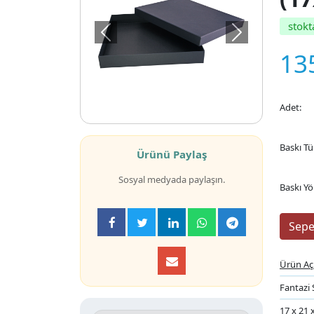
stokt
Önceki
Sonraki
13
Adet:
Baskı Tü
Ürünü Paylaş
Sosyal medyada paylaşın.
Baskı Yö
Ürün Aç
Fantazi 
17 x 21 