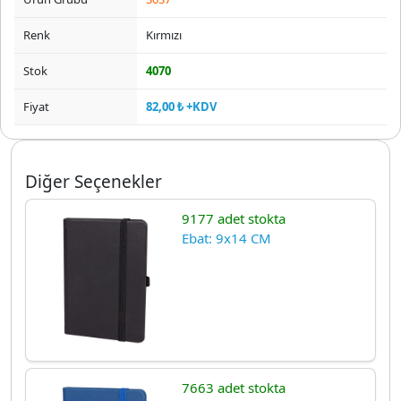
Renk
Kırmızı
Stok
4070
Fiyat
82,00 ₺ +KDV
Diğer Seçenekler
9177 adet stokta
Ebat: 9x14 CM
7663 adet stokta