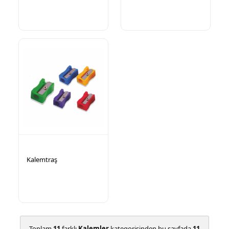
Kalemtraş
Toplam
11
farklı
Kalemler
kategorisinden bu sayfada
11